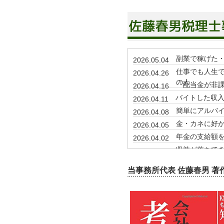
副業で稼げた
2026.05.04
仕事でも人生で
2026.04.26
の人
「配当金が非
2026.04.16
バイトした収
2026.04.11
簡単にアルバ
2026.04.08
金・カネに好
2026.04.05
年金の支給額
2026.04.02
収益が落ちてき
2026.03.28
失業してしま
2026.02.04
当事務所代表 佐藤春男 
期日前投票に
2026.02.01