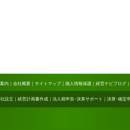
案内
｜
会社概要
｜
サイトマップ
｜
個人情報保護
｜
経営ナビブログ
会社設立
｜
経営計画書作成
｜
法人税申告･決算サポート
｜
決算･確定