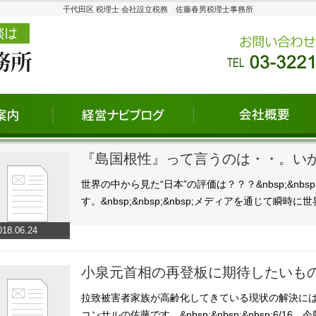
千代田区 税理士 会社設立税務 佐藤春男税理士事務所
『島国根性』って言うのは・・。い
世界の中から見た“日本”の評価は？？？&nbsp;&n
す。&nbsp;&nbsp;&nbsp;メディアを通じて瞬
018.06.24
小泉元首相の再登板に期待したいも
拉致被害者家族が高齢化してきている現状の解決には・・
コンサルの佐藤です。&nbsp;&nbsp;&nbsp;6/1