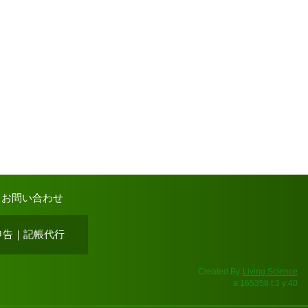
｜
お問い合わせ
申告
｜
記帳代行
Created By
Living Science
a:165358 t:3 y:40