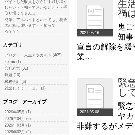
生
バイトした収入をさらに手取り増や
したい・・知っておかないと・・手
禍
取り増えませんヨ・・
簡単にアルバイトといっても、税金
鬼ご
の計算は違います・・知って
る？？？
2021.05.16
知事
カテゴリ
宣言の解除を緩
業…
ブログ・・人生アラカルト (405)
zeimu (1)
会社経営 (31)
無題 (10)
緊
税務会計 (6)
雑談しよう・・ヨ。 (1)
し
ブログ アーカイブ
緊急
2026年05月 (1)
2021.05.08
ヤカ
2026年04月 (6)
非難するがメデ
2026年03月 (1)
2026年02月 (2)