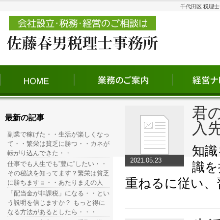
千代田区 税理
君
最新の記事
入
副業で稼げた・・生活が楽しくなっ
て・・繁栄は貧乏に勝つ・・カネが
知識
転がり込んできた・・
2021.05.23
識を
仕事でも人生でも”豊に”したい・・
その秘訣を知ってます？繁栄は貧乏
重ねるに従い、
に勝ちますョ・・あたりまえの人
「配当金が非課税」になる・・とい
う説明を信じますか？ もっと得に
なる方法があるとしたら・・・